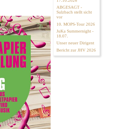
17.10.2026
ABGESAGT -
Sulzbach stellt sicht
vor
10. MOPS-Tour 2026
JuKa Summernight -
18.07.
Unser neuer Dirigent
Bericht zur JHV 2026