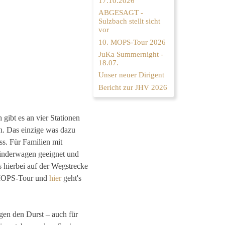
17.10.2026
ABGESAGT -
Sulzbach stellt sicht
vor
10. MOPS-Tour 2026
JuKa Summernight -
18.07.
Unser neuer Dirigent
Bericht zur JHV 2026
gibt es an vier Stationen
n. Das einzige was dazu
ss.
Für Familien mit
Kinderwagen geeignet und
s hierbei auf der Wegstrecke
 MOPS-Tour und
hier
geht's
egen den Durst – auch für