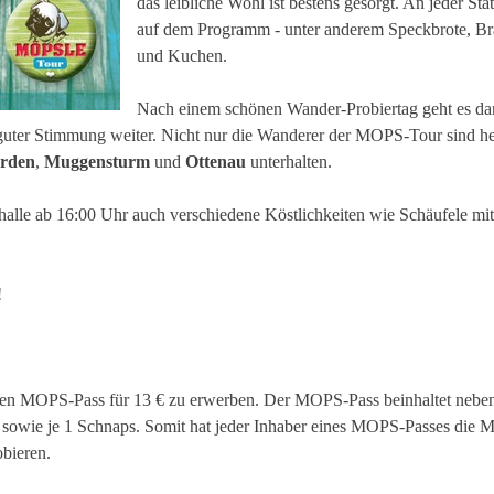
das leibliche Wohl ist bestens gesorgt. An jeder St
auf dem Programm - unter anderem Speckbrote, Br
und Kuchen.
Nach einem schönen Wander-Probiertag geht es da
 guter Stimmung weiter. Nicht nur die Wanderer der MOPS-Tour sind he
rden
,
Muggensturm
und
Ottenau
unterhalten.
alle ab 16:00 Uhr auch verschiedene Köstlichkeiten wie Schäufele mit
!
inen MOPS-Pass für 13 € zu erwerben. Der MOPS-Pass beinhaltet nebe
n sowie je 1 Schnaps. Somit hat jeder Inhaber eines MOPS-Passes die 
obieren.