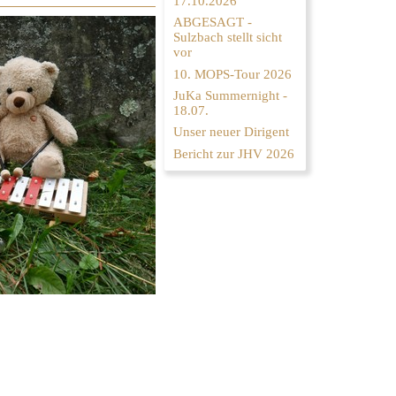
17.10.2026
ABGESAGT -
Sulzbach stellt sicht
vor
10. MOPS-Tour 2026
JuKa Summernight -
18.07.
Unser neuer Dirigent
Bericht zur JHV 2026