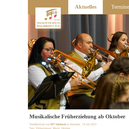
Aktuelles
Termin
Musikalische Früherziehung ab Oktober
Veröffentlicht von
MV Sulzbach
in
Aktuelles
· 24 Juli 2023
Tags:
Früherzierung
,
Musik
,
Oktober